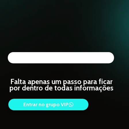
Quase lá...
90%
Falta apenas um passo para ficar
por dentro de todas informações
Entrar no grupo VIP